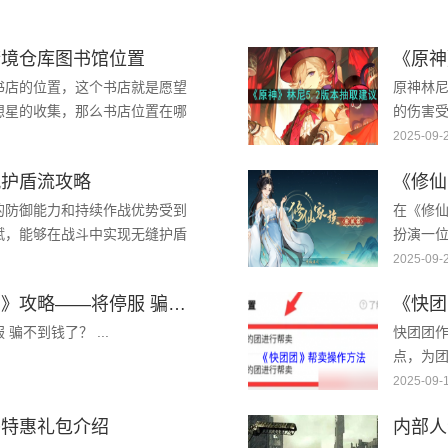
梦境仓库图书馆位置
《原神
书店的位置，这个书店就是愿望
原神林
想星的收集，那么书店位置在哪
的伤害
了解答疑惑，下面小编整理了
补命座，
2025-09-
卡，后续还
风护盾流攻略
的防御能力和持续作战优势受到
在《修
赋，能够在战斗中实现无缝护盾
扮演一
一流派，并发挥其最大潜力？接
修真世
2025-09-
发展不可
区块链游戏《行尸走肉：帝国》攻略——将停服 骗不到钱了？
《快团
不到钱了？ ...
快团团
点，为
卖的操
2025-09-
面我们就
冬特惠礼包介绍