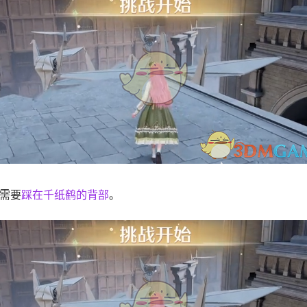
需要
踩在千纸鹤的背部
。