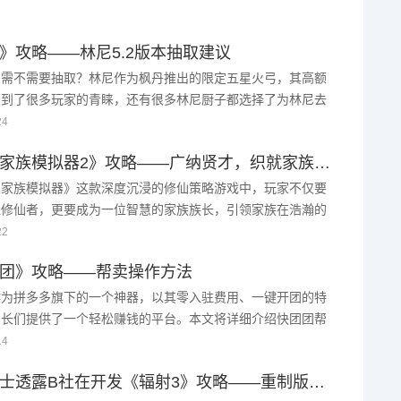
》攻略——林尼5.2版本抽取建议
尼需不需要抽取？林尼作为枫丹推出的限定五星火弓，其高额
受到了很多玩家的青睐，还有很多林尼厨子都选择了为林尼去
不过本次在5.2版本复刻，除了要面对全新的风系新C恰斯
24
有那位莱 ...
《修仙家族模拟器2》攻略——广纳贤才，织就家族情谊网
仙家族模拟器》这款深度沉浸的修仙策略游戏中，玩家不仅要
位修仙者，更要成为一位智慧的家族族长，引领家族在浩瀚的
界中稳步前行。其中，招收弟子与维系弟子间的关系，是家族
22
或缺的一环。 ...
团》攻略——帮卖操作方法
作为拼多多旗下的一个神器，以其零入驻费用、一键开团的特
团长们提供了一个轻松赚钱的平台。本文将详细介绍快团团帮
作方法，帮助团长们更好地利用这一工具，实现销售增长。下
14
一起来看看吧 ...
内部人士透露B社在开发《辐射3》攻略——重制版等多个项目