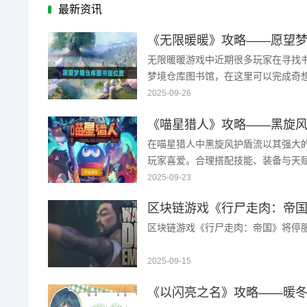
最新资讯
《无限暖暖》攻略——愿望
无限暖暖游戏中近期很多玩家在寻找
梦境仓库图书馆，在这里可以完成奇
呢？当前还是有小伙伴没有找到，为
2025-09-26
《无限暖暖》愿望梦境仓 ...
《喵星猎人》攻略——黑旋
在喵星猎人中黑旋风护盾流以其强大
玩家喜爱。合理搭配技能、装备与天
覆盖，极大提高生存率。如何组建这
2025-09-23
下来为你带来详细攻略 ...
区块链游戏《行尸走肉：帝国》将停服 骗
2025-09-15
《以闪亮之名》攻略——暖