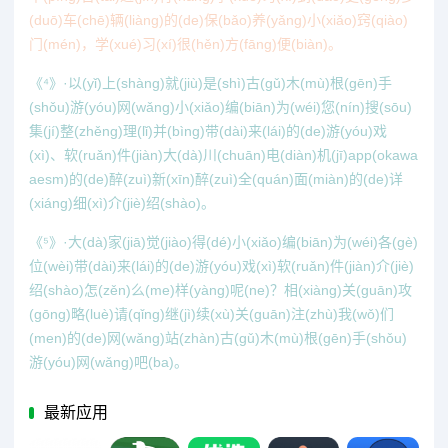
(duō)车(chē)辆(liàng)的(de)保(bǎo)养(yǎng)小(xiǎo)窍(qiào)
门(mén)，学(xué)习(xí)很(hěn)方(fāng)便(biàn)。
《⁴》·以(yǐ)上(shàng)就(jiù)是(shì)古(gǔ)木(mù)根(gēn)手
(shǒu)游(yóu)网(wǎng)小(xiǎo)编(biān)为(wéi)您(nín)搜(sōu)
集(jí)整(zhěng)理(lǐ)并(bìng)带(dài)来(lái)的(de)游(yóu)戏
(xì)、软(ruǎn)件(jiàn)大(dà)川(chuān)电(diàn)机(jī)app(okawa
aesm)的(de)醉(zuì)新(xīn)醉(zuì)全(quán)面(miàn)的(de)详
(xiáng)细(xì)介(jiè)绍(shào)。
《⁵》·大(dà)家(jiā)觉(jiào)得(dé)小(xiǎo)编(biān)为(wéi)各(gè)
位(wèi)带(dài)来(lái)的(de)游(yóu)戏(xì)软(ruǎn)件(jiàn)介(jiè)
绍(shào)怎(zěn)么(me)样(yàng)呢(ne)？相(xiàng)关(guān)攻
(gōng)略(luè)请(qǐng)继(jì)续(xù)关(guān)注(zhù)我(wǒ)们
(men)的(de)网(wǎng)站(zhàn)古(gǔ)木(mù)根(gēn)手(shǒu)
游(yóu)网(wǎng)吧(ba)。
最新应用