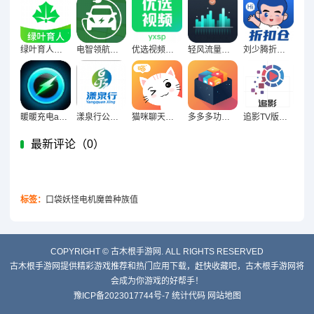
绿叶育人平台官方下载
电智领航新能源充电下载
优选视频大师软件下载免费版
轻风流量宝软件下载安装
刘少腾折扣仓购物软件下载
暖暖充电app手机版下载
漾泉行公交服务下载
猫咪聊天翻译器app手机版下载
多多多功能宝盒官方手机版下载
追影TV版下载免费版
最新评论（
0）
标签：
口袋妖怪电机魔兽种族值
COPYRIGHT ©
古木根手游网. ALL RIGHTS RESERVED
古木根手游网提供精彩游戏推荐和热门应用下载，赶快收藏吧，古木根手游网将
会成为你游戏的好帮手！
豫ICP备2023017744号-7
统计代码
网站地图