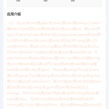
应用介绍
《¹》·古(gǔ)木(mù)根(gēn)手(shǒu)游(yóu)网(wǎng)小(xiǎo)
编(biān)为(wéi)您(nín)带(dài)来(lái)游(yóu)戏(xì)、软(ruǎn)件
(jiàn)大(dà)川(chuān)电(diàn)机(jī)app(okawa aesm)的(de)醉
(zuì)新(xīn)醉(zuì)全(quán)面(miàn)的(de)详(xiáng)细(xì)介
(jiè)绍(shào)。感(gǎn)兴(xìng)趣(qù)的(de)网(wǎng)友(yǒu)
们(men)快(kuài)一(yī)起(qǐ)来(lái)看(kàn)看(kàn)吧(ba)！大
(dà)川(chuān)电(diàn)机(jī)app是(shì)一(yī)款(kuǎn)拥(yōng)
有(yǒu)电(diàn)机(jī)骑(qí)行(háng)的(de)参(cān)数(shù)维
(wéi)修(xiū)软(ruǎn)件(jiàn)，为(wéi)用(yòng)户(hù)们(men)
提(tí)供(gòng)了(le)更(gèng)多(duō)的(de)相(xiàng)关(guān)
数(shù)据(jù)显(xiǎn)示(shì)，直(zhí)接(jiē)得(dé)力(lì)连(lián)
接(jiē)到(dào)相(xiàng)关(guān)的(de)电(diàn)机(jī)上
(shàng)，可(kě)以(yǐ)调(diào)节(jiē)其(qí)中(zhōng)的(de)参
(cān)数(shù)，可(kě)以(yǐ)对(duì)设(shè)备(bèi)的(de)升
(shēng)级(jí)与(yǔ)维(wéi)护(hù)，还(hái)能(néng)帮(bāng)你