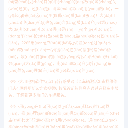
(nǐ)查(chá)找(zhǎo)其(qí)中(zhōng)的(de)故(gù)障(zhàng)问
(wèn)题(tí)，还(hái)是(shì)蛮(mán)实(shí)用(yòng)的(de)，一
(yī)起(qǐ)来(lái)这(zhè)里(lǐ)看(kàn)看(kàn)吧(ba)！大(dà)川
(chuān)电(diàn)机(jī)官(guān)方(fāng)版(bǎn)介(jiè)绍(shào)
大(dà)川(chuān)电(diàn)机(jī)是(shì)一(yī)个(gè)电(diàn)动
(dòng)车(chē)设(shè)备(bèi)售(shòu)后(hòu)的(de)软(ruǎn)件
(jiàn)，2265用(yòng)户(hù)可(kě)以(yǐ)通(tōng)过(guò)本
(běn)软(ruǎn)件(jiàn)一(yī)键(jiàn)连(lián)接(jiē)设(shè)备
(bèi)，软(ruǎn)件(jiàn)内(nèi)拥(yōng)有(yǒu)很(hěn)多(duō)
强(qiáng)大(dà)供(gòng)，电(diàn)踏(tà)自(zì)行(háng)车
(chē)管(guǎn)理(lǐ)连(lián)接(jiē)软(ruǎn)件(jiàn)。
《²》·大川电机软件特点1.骑行感受调节2.车辆激活3.查找维修
门店4.固件更新5.维修视频6.故障诊断软件亮点通过选择车主服
务，了解到更多热门的车辆服务。
《³》·用(yòng)户(hù)可(kě)以(yǐ)选(xuǎn)择(zé)推(tuī)荐
(jiàn)，推(tuī)荐(jiàn)的(de)信(xìn)息(xī)都(dōu)是(shì)车(chē)
主(zhǔ)比(bǐ)较(jiào)实(shí)用(yòng)的(de)。通(tōng)过(guò)
平(píng)台(tái)进(jìn)行(háng)学(xué)习(xí)到(dào)更(gèng)多