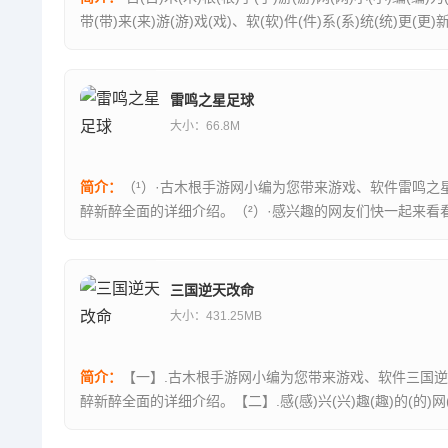
带(带)来(来)游(游)戏(戏)、软(软)件(件)系(系)统(统)更(更)
(清)理(理)软(软)件(件)的(的)醉(醉)...
雷鸣之星足球
大小：66.8M
简介：
（¹）·古木根手游网小编为您带来游戏、软件雷鸣之
醉新醉全面的详细介绍。（²）·感兴趣的网友们快一起来看
鸣之星足球，一款趣味好玩的足球手游，游戏中你需要组建自己
三国逆天改命
大小：431.25MB
简介：
【一】.古木根手游网小编为您带来游戏、软件三国
醉新醉全面的详细介绍。【二】.感(感)兴(兴)趣(趣)的(的)网
(友)们(们)快(快)一(一)起(起)来(来)看(看)看(...