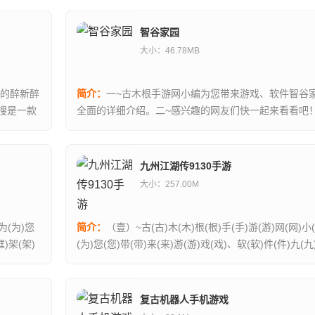
智谷家园
大小：46.78MB
搜的醉新醉
简介：
一~古木根手游网小编为您带来游戏、软件智谷
搜是一款
全面的详细介绍。二~感兴趣的网友们快一起来看看吧
一款很不错的手机软件，用户可以使用这款软件解决掉很多
九州江湖传9130手游
大小：257.00M
)为(为)您
简介：
（壹）~古(古)木(木)根(根)手(手)游(游)网(网)小
框)架(架)
(为)您(您)带(带)来(来)游(游)戏(戏)、软(软)件(件)九(九
湖(湖)传(传)9130手(手)游(游)的(的)醉(醉)...
复古机器人手机游戏