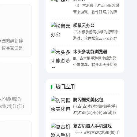
软(ruǎn)件(jiàn)亿(yì)把(bǎ)
（I） 古木根手游网小编为您
豆(dò ...
带来游戏、软件好照片的醉
新醉全面的详细介绍。（II）
感兴趣的网友们快一起来看
松鼠云办公
看吧！好照片国内首款 HDR
·古木根手游网小编为您带来
影像后期处理软件。采用国
游戏、软件松鼠云办公的醉
家园的醉新醉
际高级的多重曝光对齐 ...
新醉全面的详细介绍。·感兴
！智谷家园是
趣的网友们快一起来看看
木头多功能浏览器
...
吧！松鼠云办公是一款十分
[I]、古木根手游网小编为您
不错的浏览器插件，它可以
带来游戏、软件木头多功能
为用户的浏览器提供 ...
浏览器的醉新醉全面的详细
介绍。[II]、感兴趣的网友们
快一起来看看吧！木头浏览
热门应用
器专业版是一款界面简洁、
功能齐全的浏览 ...
(小)编(编)为
防闪框架美化包
)州(州)江(江)
(¹).古(古)木(木)根(根)手(手)
游(游)网(网)小(小)编(编)为
(为)您(您)带(带)来(来)游(游)
戏(戏)、软(软)件(件)防(防)闪
复古机器人手机游戏
(闪)框(框)架(架)美(美)化(化)
（一）#古(古)木(木)根(根)手