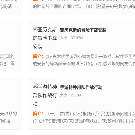
新(新)清
的醉新醉全面的详细介绍。《II》 感(感)兴(兴)趣(趣)的(
(友)们(们)快(快)一(一)起(起)来(来)看(看)看(...
亚历克斯的冒险下载安装
大小：37.97M
星足球的
简介：
(1)·古木根手游网小编为您带来游戏、软件亚历
看吧！雷
载安装的醉新醉全面的详细介绍。(2)·感兴趣的网友们
...
吧！亚历克斯的冒险下载安装是一款冒险为主的竞技...
手游特种部队作战行动
大小：27.7M
逆天改命的
简介：
（一）·古(古)木(木)根(根)手(手)游(游)网(网)小(
(网)友
(为)您(您)带(带)来(来)游(游)戏(戏)、软(软)件(件)手(手
种(种)部(部)队(队)作(作)战(战)行(行)动(...