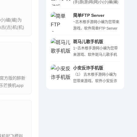
包(包)的(的)醉(醉)新( ...
(手)游(游)网(网)小(小)编(编)
为(为)您(您)带(带)来(来)游
(游)戏(戏)、软(软)件(件)复
简单FTP Server
(小)编(编)为
(复)古(古)机(机)器(器)人(人)
~古木根手游网小编为您带来
)古(古)机(机)
手(手)机(机)游(游)戏(戏)的
游戏、软件简单FTP Server
(的 ...
的醉新醉全面的详细介绍。
感兴趣的网友们快一起来看
斑马儿歌手机版
看吧！简单FTP Server是一
1~古木根手游网小编为您带
款简易的FTP服务器软件，
来游戏、软件斑马儿歌手机
可以帮助用户连接FTP ...
版的醉新醉全面的详细介
绍。感兴趣的网友们快一起
小安反诈手机版
来看看吧！斑马儿歌手机版
（1） 古木根手游网小编为
芒官方版的醉新
是一个专门为儿童打造的手
您带来游戏、软件小安反诈
芒换机app
机儿童歌曲播放平台。 ...
手机版的醉新醉全面的详细
..
介绍。感兴趣的网友们快一
起来看看吧！小安反诈app
是一款非常专业的手机安全
app，该软件可以自动拦截
各 ...
载机起飞模拟