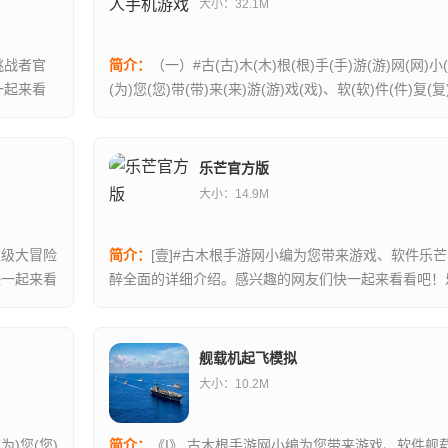
大小：32.1M
挑战者官
简介：
（一）#古(古)木(木)根(根)手(手)游(游)网(网)小
一起来看
(为)您(您)带(带)来(来)游(游)戏(戏)、软(软)件(件)复(复
器(器)人(人)手(手)机(机)游(游)戏(戏)的(的...
乐芒官方版
大小：14.9M
超级大冒险
简介：
[壹]#古木根手游网小编为您带来游戏、软件乐
快一起来看
醉全面的详细介绍。感兴趣的网友们快一起来看看吧！乐
是一个非常好用的手机文件闪传工具，大家可以使用软件.
舰载机起飞模拟
大小：10.2M
为)您(您)
简介：
《I》 古木根手游网小编为您带来游戏、软件舰