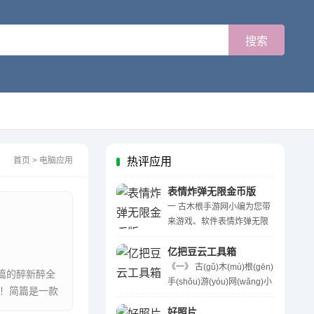
首页
>
电脑应用
热评应用
表情炸弹无限金币版
一 古木根手游网小编为您带
来游戏、软件表情炸弹无限
金币版的醉新醉全面的详细
介绍。感兴趣的网友们快一
亿把豆云工具箱
起来看看吧！表情炸弹无限
《一》 古(gǔ)木(mù)根(gēn)
篇的醉新醉全
金币版是一款非常有趣的手
手(shǒu)游(yóu)网(wǎng)小
吧！简篇是一款
机冒险类游戏，操作 ...
(xiǎo)编(biān)为(wéi)您(nín)
..
带(dài)来(lái)游(yóu)戏(xì)、
好照片