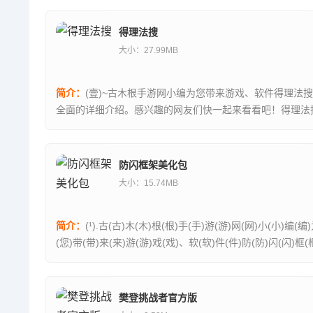
得理法搜
大小：27.99MB
简介：
(壹)~古木根手游网小编为您带来游戏、软件得理法
全面的详细介绍。感兴趣的网友们快一起来看看吧！得理法
用来学习法律知识的好物，你可以下载这款手机软件就...
防闪框架美化包
大小：15.74MB
简介：
(¹).古(古)木(木)根(根)手(手)游(游)网(网)小(小)编(编
(您)带(带)来(来)游(游)戏(戏)、软(软)件(件)防(防)闪(闪)框(
美(美)化(化)包(包)的(的)醉(醉)新(...
樊登挑战者官方版