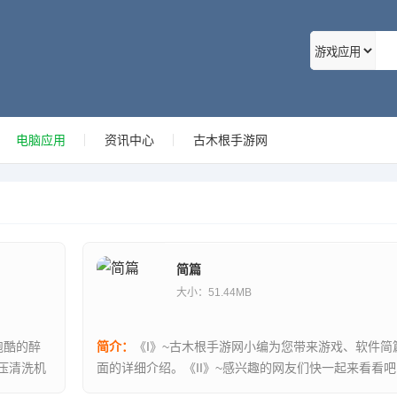
电脑应用
资讯中心
古木根手游网
简篇
大小：51.44MB
跑酷的醉
简介：
《I》~古木根手游网小编为您带来游戏、软件简
压清洗机
面的详细介绍。《II》~感兴趣的网友们快一起来看看
拥有最优质的手机作文的范文APP，里面的文章是非常的.