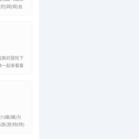
的)网(网)友
克斯的冒险下
快一起来看看
小)编(编)为
)游(游)特(特)