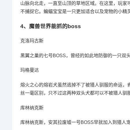
山脉向北走，一直至山顶的草地区域。在这里，玩家
不捕捉它。蝙蝠宝宝是一只更加适合以及宠物的小精
4、
魔兽世界能抓的boss
克洛玛古斯
黑翼之巢的七号BOSS，曾经的如此地防御的一只双
玛格曼达
熔火之心的熔岩犬虽然逃掉不了被猎人驯服的命运，肯
丝一毫区别，只不过这两种双头犬都可以不被猎人驯服
库林纳克斯
库林纳克斯，安其拉废墟一号BOSS早就加入到猎人