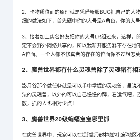
2、卡物质位面的原理就是凭借新服BUG把自己的人
细的做法如下，首先题中你的大号是A角色，你的大号
3、接着加上实名好友把你的大号LR组过来，这样，
定不会野外网络共享的，所以我新开服务器不存在地
A位面。一个人都不修真者的存在的位面你不过想怎
2、
魔兽世界都有什么灵魂兽除了灵魂猪有相
影月谷那个做任务就是可以手中掌握的灵魂兽，虽说
法的灵魂兽，以外的可以自己慢慢的蹲，看运气吧，
散，抓的人也相对少点！
3、
魔兽世界20级蝙蝠宝宝哪里抓
在魔兽世界中，玩家可以在提瑞斯法林地的北部地区不