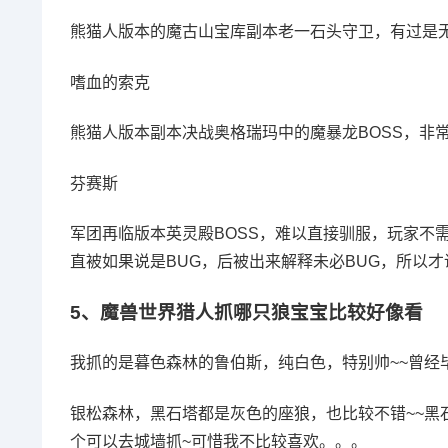
熊猫人版本的魔古山宝库副本老一石头守卫，有过是
嗜血的索克
熊猫人版本副本决战奥格瑞玛中的魔暴龙BOSS，非
芬赛斯
军团再临版本英灵殿BOSS，难以直接驯服，玩家不
直被如果说是BUG，后被出来解释未必BUG，所以
5、
魔兽世界猎人抓哪只狼宝宝比较好像看
我抓的是暮色森林的鲁伯斯，纯白色，特别帅~~曾经
银松森林，黑石塔都是灰色的座狼，也比较不错~~黑
个可以去城墙抓~可惜我不比较喜欢。。。