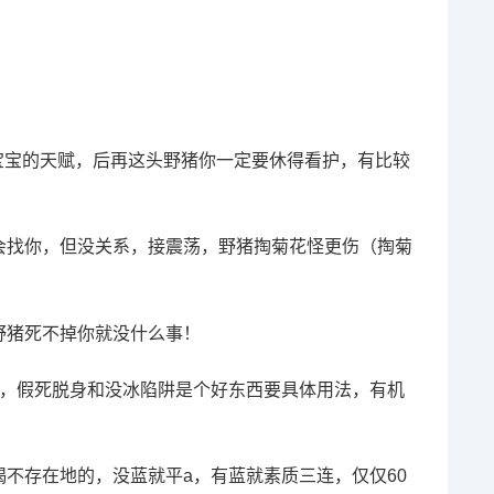
让宝宝的天赋，后再这头野猪你一定要休得看护，有比较
会找你，但没关系，接震荡，野猪掏菊花怪更伤（掏菊
野猪死不掉你就没什么事！
上，假死脱身和没冰陷阱是个好东西要具体用法，有机
不存在地的，没蓝就平a，有蓝就素质三连，仅仅60