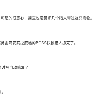
，可是的很恶心，简直也没见哪几个猎人带过这只宠物。
感觉雷鸣安其拉废墟的BOSS快被猎人抓完了。
当时被自动修复了。
驯。