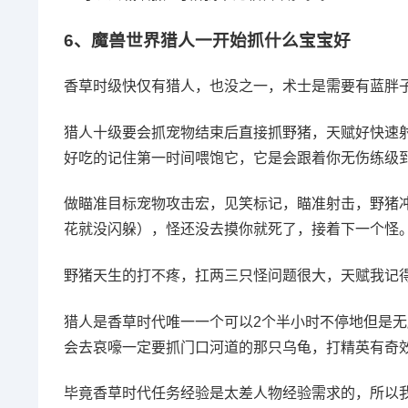
6、
魔兽世界猎人一开始抓什么宝宝好
香草时级快仅有猎人，也没之一，术士是需要有蓝胖
猎人十级要会抓宠物结束后直接抓野猪，天赋好快速射
好吃的记住第一时间喂饱它，它是会跟着你无伤练级到
做瞄准目标宠物攻击宏，见笑标记，瞄准射击，野猪
花就没闪躲），怪还没去摸你就死了，接着下一个怪
野猪天生的打不疼，扛两三只怪问题很大，天赋我记
猎人是香草时代唯一一个可以2个半小时不停地但是
会去哀嚎一定要抓门口河道的那只乌龟，打精英有奇
毕竟香草时代任务经验是太差人物经验需求的，所以我