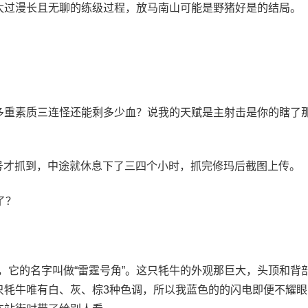
太过漫长且无聊的练级过程，放马南山可能是野猪好是的结局。
。
多重素质三连怪还能剩多少血？说我的天赋是主射击是你的瞎了
9号才抓到，中途就休息下了三四个小时，抓完修玛后截图上传。
了？
抓，它的名字叫做“雷霆号角”。这只牦牛的外观那巨大，头顶和背
只牦牛唯有白、灰、棕3种色调，所以我蓝色的的闪电即便不耀