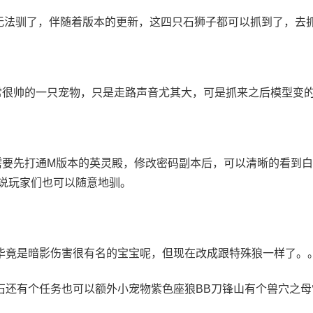
无法驯了，伴随着版本的更新，这四只石狮子都可以抓到了，去
常很帅的一只宠物，只是走路声音尤其大，可是抓来之后模型变
需要先打通M版本的英灵殿，修改密码副本后，可以清晰的看到
才说玩家们也可以随意地驯。
毕竟是暗影伤害很有名的宝宝呢，但现在改成跟特殊狼一样了。
石还有个任务也可以额外小宠物紫色座狼BB刀锋山有个兽穴之母