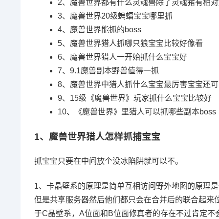
2、
魔兽世界都有什么灵魂兽除了灵魂猪有相对
3、
魔兽世界20级蝙蝠宝宝哪里抓
4、
魔兽世界能抓的boss
5、
魔兽世界猎人抓哪只狼宝宝比较好像看
6、
魔兽世界猎人一开始抓什么宝宝好
7、
9.1魔兽副本野兽值得一抓
8、
魔兽世界中猎人抓什么宝宝最厉害宝宝还可
9、
15级《魔兽世界》玩家抓什么宝宝比较好
10、
《魔兽世界》里猎人可以抓哪些副本boss
1、
魔兽世界猎人怎样抓捕宝宝
抓宝宝只要在中间放个没冰陷阱就可以不。
1、卡晶壁系的原理是简单互相访问野外地图的原理是
但是共享服务器然后他们都只会在合并后的联合起来位
于C晶壁系，A位面和B位面修真者的存在不过肯定不