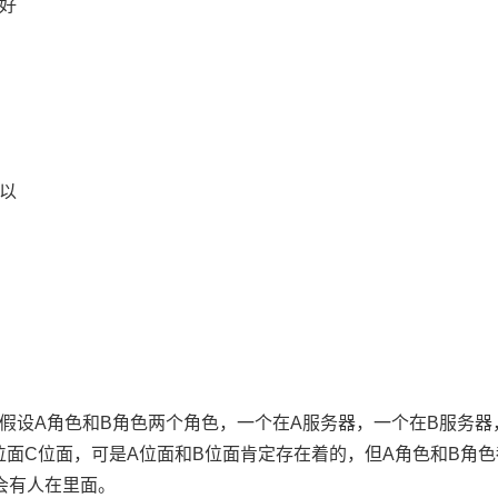
好
以
假设A角色和B角色两个角色，一个在A服务器，一个在B服务器
面C位面，可是A位面和B位面肯定存在着的，但A角色和B角
会有人在里面。