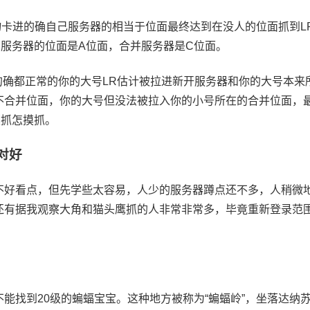
物卡进的确自己服务器的相当于位面最终达到在没人的位面抓到
服务器的位面是A位面，合并服务器是C位面。
的确都正常的你的大号LR估计被拉进新开服务器和你的大号本
不合并位面，你的大号但没法被拉入你的小号所在的合并位面，
莫抓怎摸抓。
对好
不好看点，但先学些太容易，人少的服务器蹲点还不多，人稍微
还有据我观察大角和猫头鹰抓的人非常非常多，毕竟重新登录范
能找到20级的蝙蝠宝宝。这种地方被称为“蝙蝠岭”，坐落达纳