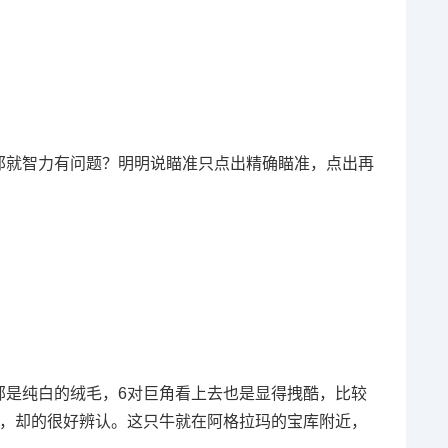
那就智力有问题？明明说瞄准只点出精确瞄准，点出再
部是纯白的绒毛，6对巨角看上去也是显得拽酷，比较
眼，却的很好辨认。这只牛就在阿格拉玛的宝库附近，