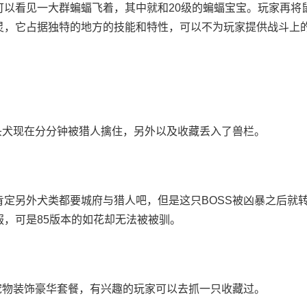
可以看见一大群蝙蝠飞着，其中就和20级的蝙蝠宝宝。玩家再将
灵，它占据独特的地方的技能和特性，可以不为玩家提供战斗上
头犬现在分分钟被猎人擒住，另外以及收藏丢入了兽栏。
定另外犬类都要城府与猎人吧，但是这只BOSS被凶暴之后就
，可是85版本的如花却无法被被驯。
宠物装饰豪华套餐，有兴趣的玩家可以去抓一只收藏过。