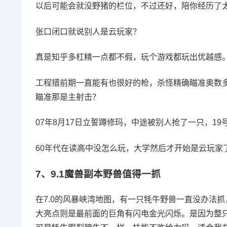
以后可能会就没野猪的栏位，不过还好，陪你经历了
张口闭口就说别人是云玩家？
真是知乎多杠精一点都不假，玩个游戏都玩出优越感
工程猎前期一直能有也很好的枪，杀怪精确瞄准奥数
瞄准那是主射击？
07年8月17日立誓蹲修玛，中途被别人抢了一只，1
60年代在读高中没怎么玩，大学然后才开始是云玩家
7、
9.1魔兽副本野兽值得一抓
在7.0的风暴峡湾地图，有一只牦牛野兽一直没办法
大亮点则是最前面的巨角有闪电金光闪烁。是因为整