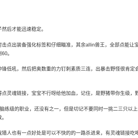
子然后才能迅速稳定。
击点出装备强化标签和仔细瞄准，其余allin兽王，全部点能
60。
冲锋低吼，然后把奥数重的力钉刺素质三连，出暴击野怪很肯定
。
得点灵魂链接，宝宝不行呀给他加血，记住，是野猪带你生级，
无脑练级的职业，还没有之一，但是切记不要同时一挑二三只以
效。
猎人也有一点好处是可以不快的的一路杀进来，有灵魂链接吃喝