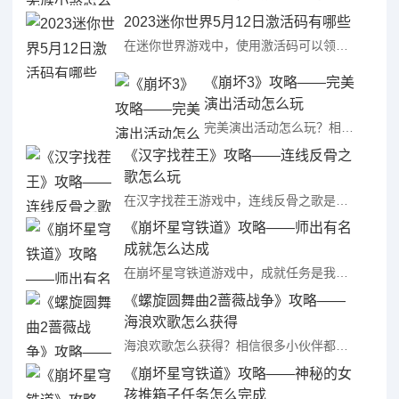
2023迷你世界5月12日激活码有哪些
在迷你世界游戏中，使用激活码可以领取到官方发放的一些资源奖励，因此每日激活码是很多小伙伴都非常关注的，那么2023迷你世界5月12日激活码有哪些呢？接下来就让我们一起来看看2023迷你世界激活码5.1 ...
《崩坏3》攻略——完美
演出活动怎么玩
完美演出活动怎么玩？相信很多小伙伴都不知道吧？舰长好，「☆完美演出☆」活动将于6.7版本更新后开启，时雨绮罗正在筹备一场盛大的演唱会，请舰长也来一起帮助她吧。那么小编今天就给大家带来此次活动的最新资讯 ...
《汉字找茬王》攻略——连线反骨之
歌怎么玩
在汉字找茬王游戏中，连线反骨之歌是我们会经历的一个关卡，相对通关难度是比较大的，不少小伙伴在进行这关时都被难住了从而无法过关，那么汉字找茬王连线反骨之歌怎么玩呢?接下来就让我们一起来看看汉字找茬王天生 ...
《崩坏星穹铁道》攻略——师出有名
成就怎么达成
在崩坏星穹铁道游戏中，成就任务是我们发展的关键，我们可以通过成就任务来获取资源从而更好的发展，其中师出有名成就任务可能很多小伙伴还没完成，那么崩坏星穹铁道师出有名成就怎么达成呢?接下来就让我们一起来看 ...
《螺旋圆舞曲2蔷薇战争》攻略——
海浪欢歌怎么获得
海浪欢歌怎么获得？相信很多小伙伴都不知道吧？拥有维多利亚、中华风、哥特、帝政、洛可可等时装风格，采用Live2D动画技术，实现全场景、全时装动态换装；拥有百万字剧情，超过200位角色以及可与你发展成为 ...
《崩坏星穹铁道》攻略——神秘的女
孩推箱子任务怎么完成