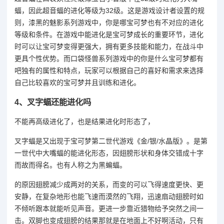
蝠，因此超音蝠的进化等级为32级。这是游戏设计者设置的规
则，漆黑的魅影系列游戏中，你是哪宝可梦也有不对应的进化
等级和条件。在游戏中能进化是宝可梦成长的重要环节，进化
时可以让宝可梦变得更强大，拥有更多技能和能力，在战斗中
更具个性优势。而口袋怪兽系列游戏中的你是什么宝可梦都有
吧独有的属性和特点，玩家可以根据自己的喜好和需求来选择
自己比较喜欢的宝可梦并且训练和进化。
4、
叉字蝠还能进化吗
不能再高级进化了，也是结果进化时形态了，
叉字蝠是又出现于宝可梦第二世代游戏《金/银/水晶版》。是第
一世代中大嘴蝠的能进化形态，因翅膀形状和身体交错成十字
而故而得名。也有人称之为黑蝙蝠。
的原因翅膀减少成两对的关系，而变的可以飞得速度更快、更
安静，在复杂地形也能飞速而漠然的飞翔，迅速扇动翅膀时如
不倾听跟本就能听见声音。更进一步靠近猎物给予突然之间一
击。双脚也变成翅膀的结果那就是在地面上不好啊活动，只有