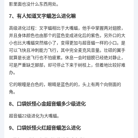
影里面也没什么东西用处。
7、
有人知道叉字蝠怎么进化嘛
高级进化过程：叉字蝠相比于大嘴蝠，他手中掌握两对翅膀，
并且身体颜色也由那个的蓝色变成进化后的紫色，另外口的大
小也比大嘴蝠突然缩小了，变得更加与超音蝠一样的小口。是
可以飞快且冲刺能力飞行，其中完全麦克风音量。壮硕的翼手
就算是长途飞行也不怕疲累。休息一会时翅膀已经绝对静止，
可是严重缺乏脚部，却可停止下来于树枝上，但着地比较好难
办。
它的眼瞳是白色的，眼睛是蓝色的的，头上有两个向侧面的
角。
8、
口袋妖怪心金超音蝠多少级进化
超音蝠22级进化为大嘴蝠。
9、
口袋妖怪火红超音蝠怎么进化