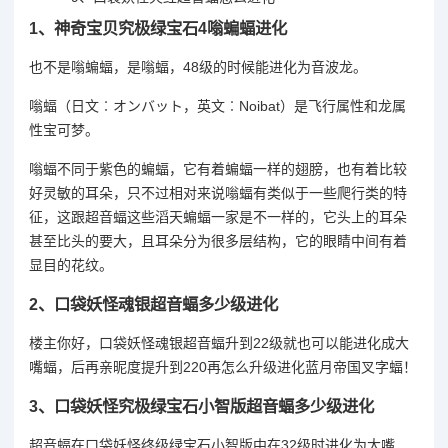
1、
神奇宝贝究极绿宝石4嗡蝙蝠进化
也不是嗡蝙蝠，是嗡蝠，48级的时候能进化为音波龙。
嗡蝠（日文︰オンバット，英文︰Noibat）是飞行属性和龙属
性宝可梦。
嗡蝠不同于紫色的蝙蝠，它有着蝙蝠一样的翅膀，也有着比较
好灵敏的耳朵，只不过相对来说嗡蝠有类似于一些爬行类的特
征，这跟超音蝠这些滔天蝙蝠一家是不一样的，它头上的耳朵
甚至比头的要大，且耳朵分为很多层结构，它的眼睛中间有着
显目的花纹。
2、
口袋妖怪魂银超音蝠多少级进化
楼主你好，口袋妖怪魂银超音蝠升到22级就也可以能进化成大
嘴蝠，后再亲昵度提升到220再怎么升级进化蓝月帝国叉字蝠！
3、
口袋妖怪究极绿宝石小智版超音蝠多少级进化
超音蝠在口袋妖怪终级绿宝石小智版中在32级时进化为大嘴