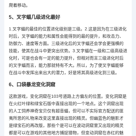
爬着移动。
5、
叉字蝠几级进化最好
1.叉字蝠的最佳的位置进化级别是三级。2.这是因为在三级进化
时后，叉字蝠的能力和属性会能得到的最的提升，和攻击力、
防御力、速度等方面。三级进化后的叉字蝠还会学会更强横的
技能，使其在战斗中更突出优势。3.叉字蝠在一级和二级高级进
化时，可是也会有一定的能力提升，但相对而言三级进化时后
的叉字蝠而言，能力那就特有不大。所以，为了使叉字蝠能够
在战斗中发挥出来出大的潜力，好是将其高级进化到三级。
6、
口袋暴龙变化洞窟
这款游戏，变化洞窟在103号道路上方偏左的位置。变化洞窟是
在火红叶绿和绿宝石版中直接出现的一个地点。这个洞窟出现
的人工饲养神奇宝贝仅有超音蝠，但可以不实际官方配送的匪
夷所思的礼物来改变这里直接出现的精灵。但幽蓝色的魅影才
是绿宝石的再改版，那些个是可以在波动洞窟里又出现的精灵
都是可以在游戏的其他地方捕捉猎物，但变动洞窟在赤红的魅