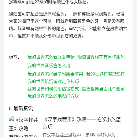
是等级可到达22级的时候能进化成大嘴蝠。
蝙蝠宝可梦超音蝠通体深蓝色，耳蜗和翼膜是深浅紫色，张得
大家的嘴巴里这个可以一眼就看到四颗黑色的牙，且是没有眼
睛。超音蝠有两根细长的尾巴，呈V字形。它能斜立在房檐洞穴
中，但这并不能从外形中见到它的双脚。
标签：
我的世界怎么看好友申请
魔兽世界现在有月卡服吗
我的世界音乐盒怎么用
我的世界怎样给予附魔金苹果
我的世界在哪里现在
我的世界饥饿游戏走位技巧
我的世界如何使用热键模式
魔兽世界里面几个国家
我的世界怎么的地狱门方块
最新资讯
《汉字找茬王》攻略——羌族小煞怎
么玩
在汉字找茬王游戏中，羌族小煞作为关卡之一，不少小伙伴在进行挑战时可能都被卡住了，对于正确的通关方法还不清楚，因此想要了解过关的方法，那么汉字找茬王羌族小煞怎么玩呢?接下来就让我们一起来看看汉字找茬王羌 ...