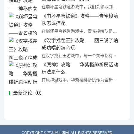
在崩坏星穹铁道游戏中，我们会领取到各种各样的任务，通过完成任务可以让我们更好的进行发展，神秘的女孩推箱子作为任务之一也是很多小伙伴会进行的，那么崩坏星穹铁道神秘的女孩推箱子任务怎么完成呢?接下来就让我 ...
《崩坏星穹铁道》攻略——青雀梭哈
队怎么搭配
在崩坏星穹铁道游戏中，青雀梭哈队是一套非常强力的阵容玩法，不少小伙伴在游戏中都想要组建这套阵容来进行各种玩法挑战，但对于具体的搭配都还不清楚，那么崩坏星穹铁道青雀梭哈队怎么搭配呢?接下来就让我们一起来 ...
《汉字找茬王》攻略——图三说了啥
成功喂药怎么玩
在汉字找茬王游戏中，每一个关卡都有着非常有趣的设计，我们需要通过完成关卡才能解锁之后的关卡挑战，图三说了啥成功喂药就是很多小伙伴都卡住的一关，那么汉字找茬王图三说了啥成功喂药怎么玩呢?接下来就让我们一 ...
《原神》攻略——华紫樱绯祈愿活动
玩法是什么
在原神游戏中，华紫樱绯祈愿作为全新活动已经和3.7版本一起上线了，相信不少小伙伴对于本次的这个全新活动都非常感兴趣想要了解活动的详情，那么原神华紫樱绯祈愿活动玩法是什么呢?接下来就让我们一起来看看原神 ...
最新评论（
0）
COPYRIGHT ©
古木根手游网. ALL RIGHTS RESERVED