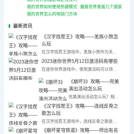
我的世界如何使用热键模式
魔兽世界里面几个国家
我的世界怎么的地狱门方块
最新资讯
《汉字找茬王》攻略——羌族小煞怎
么玩
在汉字找茬王游戏中，羌族小煞作为关卡之一，不少小伙伴在进行挑战时可能都被卡住了，对于正确的通关方法还不清楚，因此想要了解过关的方法，那么汉字找茬王羌族小煞怎么玩呢?接下来就让我们一起来看看汉字找茬王羌 ...
2023迷你世界5月12日激活码有哪些
在迷你世界游戏中，使用激活码可以领取到官方发放的一些资源奖励，因此每日激活码是很多小伙伴都非常关注的，那么2023迷你世界5月12日激活码有哪些呢？接下来就让我们一起来看看2023迷你世界激活码5.1 ...
《崩坏3》攻略——完美
演出活动怎么玩
完美演出活动怎么玩？相信很多小伙伴都不知道吧？舰长好，「☆完美演出☆」活动将于6.7版本更新后开启，时雨绮罗正在筹备一场盛大的演唱会，请舰长也来一起帮助她吧。那么小编今天就给大家带来此次活动的最新资讯 ...
《汉字找茬王》攻略——连线反骨之
歌怎么玩
在汉字找茬王游戏中，连线反骨之歌是我们会经历的一个关卡，相对通关难度是比较大的，不少小伙伴在进行这关时都被难住了从而无法过关，那么汉字找茬王连线反骨之歌怎么玩呢?接下来就让我们一起来看看汉字找茬王天生 ...
《崩坏星穹铁道》攻略——师出有名