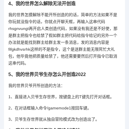
4、
我的世界怎么解除无法开创造
我的世界怎摸解除不能开所创造的的话，简单的方法如果不是
你玩就没指令的话，你就点开聊天框，再输入这串代码
rhsgnvungt再开启人类创造代码，如果没有我还是不好使，那
是群主把指令也给禁了假如群主把代码给指令给记的另外一个
办法就是能找到群主给群主发一条消息，发的消息内容是
fifgkdhvsrhk这样的不是指令，这个是送群主能无限死忙大礼
包，他毕竟他把质量给禁了，他还需要要然后打开指令已取消
这串代码。
5、
我的世界贝爷生存怎么开创造2022
我的世界贝爷开所创造的方法：
1、直接进入贝爷生存世界，按键盘上的T键先打开对话框。
2、在对话框输入命令/gamemode1按回车键。
3、贝爷生存世界就从独自冒险模式改为创造出了。