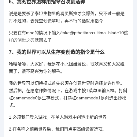
6、
我的世界怎样用指令召唤创造神
说是是要杀了泰坦生物里的凋灵斯拉才会爆落，只不过一般是
打不过的，去凭空创造拿吧，再不行的话就用指令
只要在有mod的情况下输入/take@pthetitans:ultima_blade10这
样的创世之刃就回去了
7、
我的世界可以从生存变创造的指令是什么
哈喽哈喽，大家好，我是花小北姐姐解说，很欢喜又和大家碰
面了，很不高兴为你的解答。
我的世界可以切换模式首先必须在创建世界时选择允许作弊。
然后把，在愿意作弊情况下，在游戏中按T菜单里输入框。打斜
杠gamemode0是生存模式，打斜杠gamemode1是创造出抄模
式。
1.必须我们登入游戏，在单人游戏中创造出新的世界。
2.在名称之前新世界后，我们再点更高级设置选项。