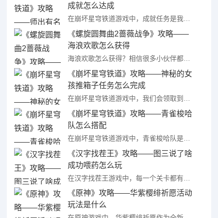
成就怎么达成
在崩坏星穹铁道游戏中，成就任务是我们发展的关键，我们可以通过成就任务来获取资源从而更好的发展，其中师出有名成就任务可能很多小伙伴还没完成，那么崩坏星穹铁道师出有名成就怎么达成呢?接下来就让我们一起来看 ...
《螺旋圆舞曲2蔷薇战争》攻略——
海浪欢歌怎么获得
海浪欢歌怎么获得？相信很多小伙伴都不知道吧？拥有维多利亚、中华风、哥特、帝政、洛可可等时装风格，采用Live2D动画技术，实现全场景、全时装动态换装；拥有百万字剧情，超过200位角色以及可与你发展成为 ...
《崩坏星穹铁道》攻略——神秘的女
孩推箱子任务怎么完成
在崩坏星穹铁道游戏中，我们会领取到各种各样的任务，通过完成任务可以让我们更好的进行发展，神秘的女孩推箱子作为任务之一也是很多小伙伴会进行的，那么崩坏星穹铁道神秘的女孩推箱子任务怎么完成呢?接下来就让我 ...
《崩坏星穹铁道》攻略——青雀梭哈
队怎么搭配
在崩坏星穹铁道游戏中，青雀梭哈队是一套非常强力的阵容玩法，不少小伙伴在游戏中都想要组建这套阵容来进行各种玩法挑战，但对于具体的搭配都还不清楚，那么崩坏星穹铁道青雀梭哈队怎么搭配呢?接下来就让我们一起来 ...
《汉字找茬王》攻略——图三说了啥
成功喂药怎么玩
在汉字找茬王游戏中，每一个关卡都有着非常有趣的设计，我们需要通过完成关卡才能解锁之后的关卡挑战，图三说了啥成功喂药就是很多小伙伴都卡住的一关，那么汉字找茬王图三说了啥成功喂药怎么玩呢?接下来就让我们一 ...
《原神》攻略——华紫樱绯祈愿活动
玩法是什么
在原神游戏中，华紫樱绯祈愿作为全新活动已经和3.7版本一起上线了，相信不少小伙伴对于本次的这个全新活动都非常感兴趣想要了解活动的详情，那么原神华紫樱绯祈愿活动玩法是什么呢?接下来就让我们一起来看看原神 ...