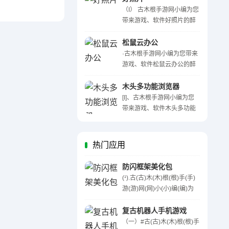
软(ruǎn)件(jiàn)亿(yì)把(bǎ)
（I） 古木根手游网小编为您
豆(dò ...
带来游戏、软件好照片的醉
新醉全面的详细介绍。（II）
感兴趣的网友们快一起来看
松鼠云办公
看吧！好照片国内首款 HDR
·古木根手游网小编为您带来
影像后期处理软件。采用国
游戏、软件松鼠云办公的醉
际高级的多重曝光对齐 ...
新醉全面的详细介绍。·感兴
趣的网友们快一起来看看
木头多功能浏览器
吧！松鼠云办公是一款十分
[I]、古木根手游网小编为您
不错的浏览器插件，它可以
带来游戏、软件木头多功能
为用户的浏览器提供 ...
浏览器的醉新醉全面的详细
介绍。[II]、感兴趣的网友们
快一起来看看吧！木头浏览
热门应用
器专业版是一款界面简洁、
功能齐全的浏览 ...
防闪框架美化包
(¹).古(古)木(木)根(根)手(手)
游(游)网(网)小(小)编(编)为
(为)您(您)带(带)来(来)游(游)
戏(戏)、软(软)件(件)防(防)闪
复古机器人手机游戏
(闪)框(框)架(架)美(美)化(化)
（一）#古(古)木(木)根(根)手