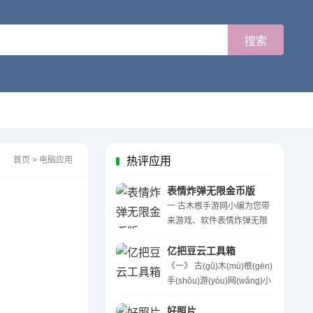
首页
>
电脑应用
热评应用
表情炸弹无限金币版
一 古木根手游网小编为您带
来游戏、软件表情炸弹无限
金币版的醉新醉全面的详细
介绍。感兴趣的网友们快一
亿把豆云工具箱
起来看看吧！表情炸弹无限
《一》 古(gǔ)木(mù)根(gēn)
金币版是一款非常有趣的手
手(shǒu)游(yóu)网(wǎng)小
机冒险类游戏，操作 ...
(xiǎo)编(biān)为(wéi)您(nín)
带(dài)来(lái)游(yóu)戏(xì)、
好照片